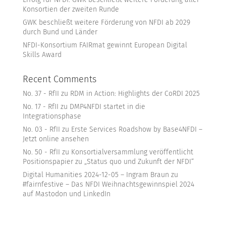
Konsortien der zweiten Runde
GWK beschließt weitere Förderung von NFDI ab 2029
durch Bund und Länder
NFDI-Konsortium FAIRmat gewinnt European Digital
Skills Award
Recent Comments
No. 37 - RfII
zu
RDM in Action: Highlights der CoRDI 2025
No. 17 - RfII
zu
DMP4NFDI startet in die
Integrationsphase
No. 03 - RfII
zu
Erste Services Roadshow by Base4NFDI –
Jetzt online ansehen
No. 50 - RfII
zu
Konsortialversammlung veröffentlicht
Positionspapier zu „Status quo und Zukunft der NFDI“
Digital Humanities 2024-12-05 – Ingram Braun
zu
#fairnfestive – Das NFDI Weihnachtsgewinnspiel 2024
auf Mastodon und LinkedIn