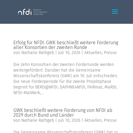
Erfolg für NFDI: GWK beschließt weitere Förderung
aller Konsortien der zweiten Runde
von
Nathalie Rathgeb
|
Juli 10, 2026
|
Aktuelles
,
Presse
Die zehn Konsortien der zweiten Förderrunde werden
weitergefördert. Darüber hat die Gemeinsame
Wissenschaftskonferenz (GWK) am 10. Juli entschieden.
Die neue Förderperiode für die zweite Projektphase
beginnt für BERD@NFDI, DAPHNE4NFDI, FAIRmat, MaRDI,
NFDI-MatWerk,...
GWK beschließt weitere Förderung von NFDI ab
2029 durch Bund und Länder
von
Nathalie Rathgeb
|
Juli 10, 2026
|
Aktuelles
,
Presse
Die Gemeinsame Wissenschaftskonferenz (GWK) hat in