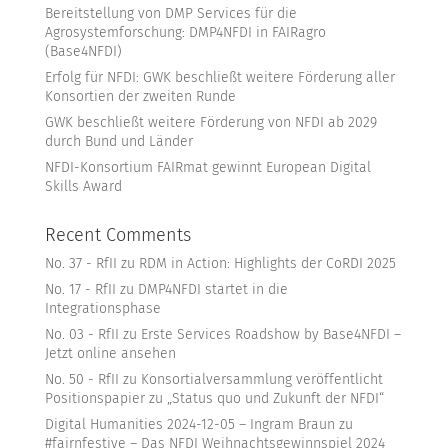
Bereitstellung von DMP Services für die
Agrosystemforschung: DMP4NFDI in FAIRagro
(Base4NFDI)
Erfolg für NFDI: GWK beschließt weitere Förderung aller
Konsortien der zweiten Runde
GWK beschließt weitere Förderung von NFDI ab 2029
durch Bund und Länder
NFDI-Konsortium FAIRmat gewinnt European Digital
Skills Award
Recent Comments
No. 37 - RfII
zu
RDM in Action: Highlights der CoRDI 2025
No. 17 - RfII
zu
DMP4NFDI startet in die
Integrationsphase
No. 03 - RfII
zu
Erste Services Roadshow by Base4NFDI –
Jetzt online ansehen
No. 50 - RfII
zu
Konsortialversammlung veröffentlicht
Positionspapier zu „Status quo und Zukunft der NFDI“
Digital Humanities 2024-12-05 – Ingram Braun
zu
#fairnfestive – Das NFDI Weihnachtsgewinnspiel 2024