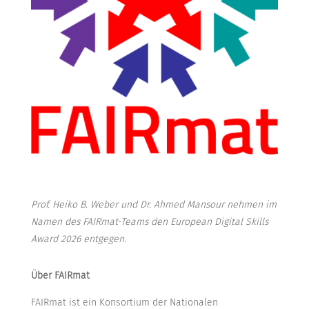
Prof. Heiko B. Weber und Dr. Ahmed Mansour nehmen im
Namen des FAIRmat-Teams den European Digital Skills
Award 2026 entgegen.
Über FAIRmat
FAIRmat ist ein Konsortium der Nationalen