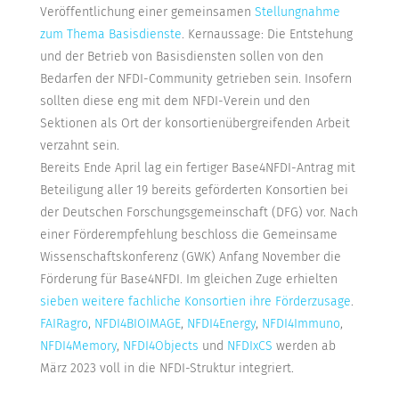
Veröffentlichung einer gemeinsamen
Stellungnahme
zum Thema Basisdienste
. Kernaussage: Die Entstehung
und der Betrieb von Basisdiensten sollen von den
Bedarfen der NFDI-Community getrieben sein. Insofern
sollten diese eng mit dem NFDI-Verein und den
Sektionen als Ort der konsortienübergreifenden Arbeit
verzahnt sein.
Bereits Ende April lag ein fertiger Base4NFDI-Antrag mit
Beteiligung aller 19 bereits geförderten Konsortien bei
der Deutschen Forschungsgemeinschaft (DFG) vor. Nach
einer Förderempfehlung beschloss die Gemeinsame
Wissenschaftskonferenz (GWK) Anfang November die
Förderung für Base4NFDI. Im gleichen Zuge erhielten
sieben weitere fachliche Konsortien ihre Förderzusage
.
FAIRagro
,
NFDI4BIOIMAGE
,
NFDI4Energy
,
NFDI4Immuno
,
NFDI4Memory
,
NFDI4Objects
und
NFDIxCS
werden ab
März 2023 voll in die NFDI-Struktur integriert.